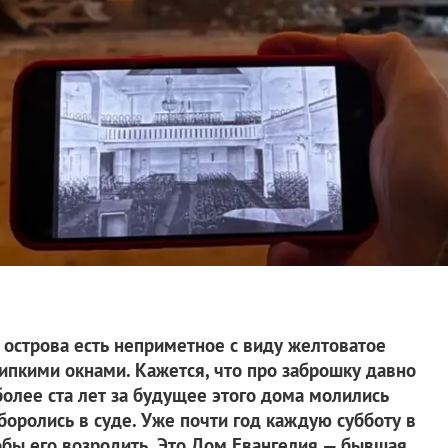
 острова есть неприметное с виду желтоватое
ипкими окнами. Кажется, что про заброшку давно
более ста лет за будущее этого дома молились
 боролись в суде. Уже почти год каждую субботу в
бы его возродить. Это Дом Евангелия — бывшая