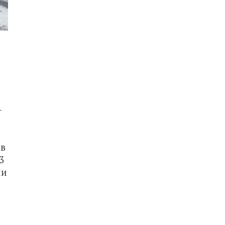
-
в 
 
и 