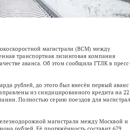
сокоскоростной магистрали (ВСМ) между 
енная транспортная лизинговая компания 
качестве аванса. Об этом сообщила ГТЛК в пресс
рда рублей, до этого был внесён первый аванс 
аправлены из синдицированного кредита на 223
пании. Полностью серию поездов для магистрал
елезнодорожной магистрали между Москвой и 
иона рублей. Её протяжённость составит 679 