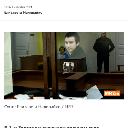
Елизавета Наливайко
Фото: Елизавета Наливайко / MR7
В 1-м Западном окружном военном суде