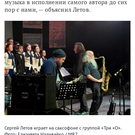
музыка в исполнении самого автора до сих 
пор с нами, — объяснил Летов.
Сергей Летов играет на саксофоне с группой «Три «О».
Фото: Елизавета Наливайко / MR7