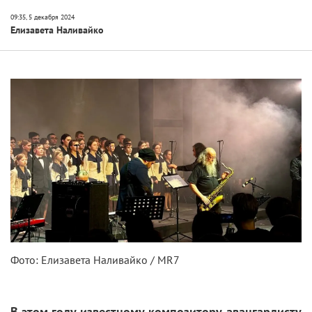
Елизавета Наливайко
Фото: Елизавета Наливайко / MR7
В этом году известному композитору-авангардисту