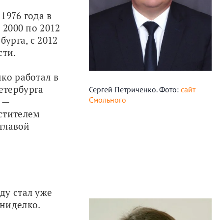
976 года в 
2000 по 2012 
урга, с 2012 
ти. 
ко работал в 
тербурга 
Сергей Петриченко. Фото:
сайт
Смольного
— 
тителем 
главой 
у стал уже 
ниделко. 