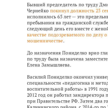
Бывший председатель по труду Дми
Чернейко 
покинул должность 25 се
исполнилось 65 лет — это предельны
пребывания на гражданской службе.
следующий день его вместе с жено
качестве подозреваемого по делу о 
мошенничестве
.
До назначения Пониделко врио гла
по труду была назначена заместите
Елена Замышляева. 
Василий Пониделко окончил универ
специальности «педагогика и метод
воспитательной работы» в 1991 году.
2012 год он работал замдиректора 
при Правительстве РФ. Затем два г
Калининского района, с 2014-го по