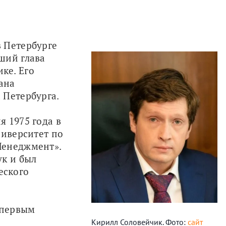
 Петербурге 
ий глава 
е. Его 
на 
 Петербурга.
 1975 года в 
иверситет по 
енеджмент». 
к и был 
ского 
 первым 
Кирилл Соловейчик. Фото:
сайт