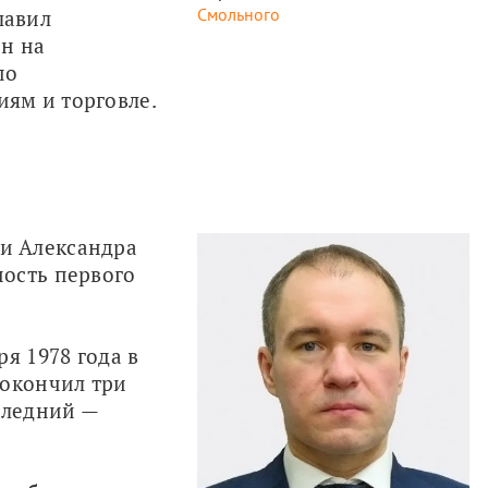
Смольного
авил 
н на 
о 
ям и торговле.
 Александра 
ость первого 
я 1978 года в 
окончил три 
следний — 