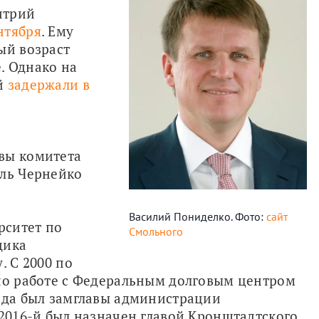
трий 
нтября
. Ему 
й возраст 
 Однако на 
й 
задержали в 
вы комитета 
ль Чернейко 
Василий Пониделко. Фото:
сайт
ситет по 
Смольного
ика 
 С 2000 по 
по работе с Федеральным долговым центром 
ода был замглавы администрации 
 2016-й был назначен главой Кронштадтского 