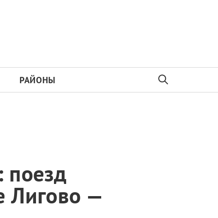
РАЙОНЫ
: поезд
е Лигово —