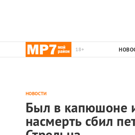
18+
НОВО
НОВОСТИ
Был в капюшоне и
насмерть сбил пе
Стрельна