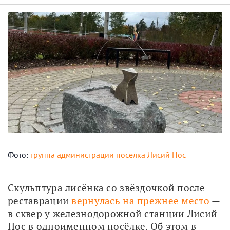
Фото:
группа администрации посёлка Лисий Нос
Скульптура лисёнка со звёздочкой после 
реставрации 
вернулась на прежнее место
 — 
в сквер у железнодорожной станции Лисий 
Нос в одноименном посёлке. Об этом в 