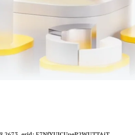
 2673, erid: F7NfYUJCUneP2WUTTAjT