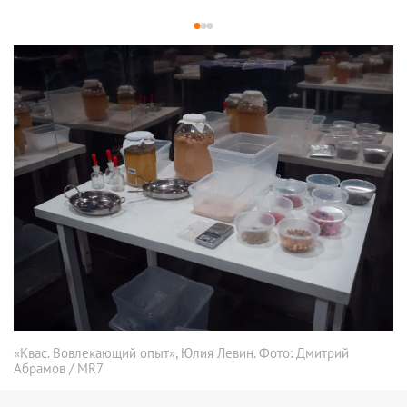
1
2
3
«Квас. Вовлекающий опыт», Юлия Левин. Фото: Дмитрий
Абрамов / MR7