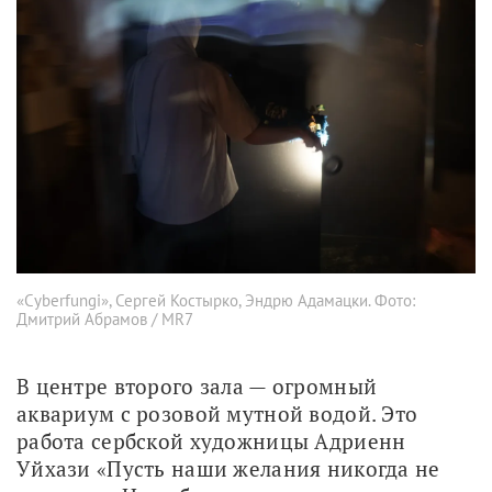
«Сyberfungi», Сергей Костырко, Эндрю Адамацки. Фото:
Дмитрий Абрамов / MR7
В центре второго зала — огромный 
аквариум с розовой мутной водой. Это 
работа сербской художницы Адриенн 
Уйхази «Пусть наши желания никогда не 