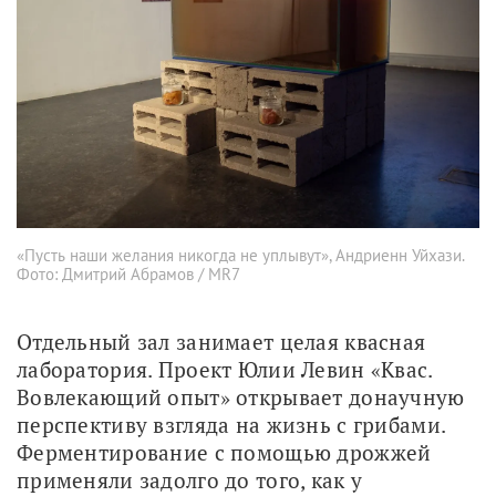
«Пусть наши желания никогда не уплывут», Андриенн Уйхази.
Фото: Дмитрий Абрамов / MR7
Отдельный зал занимает целая квасная 
лаборатория. Проект Юлии Левин «Квас. 
Вовлекающий опыт» открывает донаучную 
перспективу взгляда на жизнь с грибами. 
Ферментирование с помощью дрожжей 
применяли задолго до того, как у 