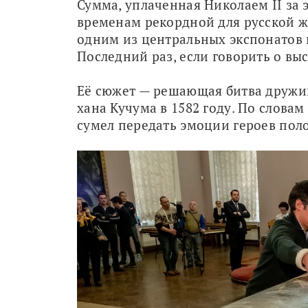
Сумма, уплаченная Николаем II за э
временам рекордной для русской жив
одним из центральных экспонатов м
Последний раз, если говорить о выст
Её сюжет — решающая битва дружи
хана Кучума в 1582 году. По словам
сумел передать эмоции героев поло