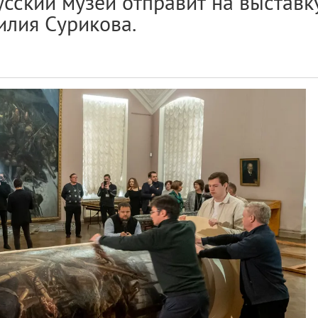
усский музей отправит на выставк
илия Сурикова.