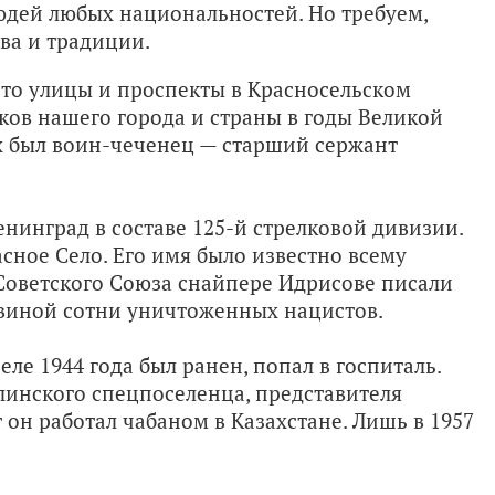
юдей любых национальностей. Но требуем,
ва и традиции.
что улицы и проспекты в Красносельском
ов нашего города и страны в годы Великой
х был воин-чеченец — старший сержант
енинград в составе
125-й
стрелковой дивизии.
асное Село. Его имя было известно всему
Советского Союза снайпере Идрисове писали
ловиной сотни уничтоженных нацистов.
ле 1944 года был ранен, попал в госпиталь.
алинского спецпоселенца, представителя
 он работал чабаном в Казахстане. Лишь в 1957