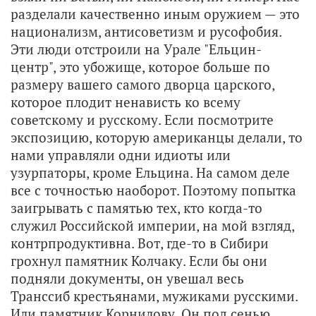
разделали качественно иным оружием — это
национализм, антисоветизм и русофобия.
Эти люди отстроили на Урале "Ельцин-
центр", это убожище, которое больше по
размеру вашего самого дворца царского,
которое плодит ненависть ко всему
советскому и русскому. Если посмотрите
экспозицию, которую американцы делали, то
нами управляли одни идиоты или
узурпаторы, кроме Ельцина. На самом деле
все с точностью наоборот. Поэтому попытка
заигрывать с памятью тех, кто когда-то
служил Российской империи, на мой взгляд,
контрпродуктивна. Вот, где-то в Сибири
грохнул памятник Колчаку. Если бы они
подняли документы, он увешал весь
Транссиб крестьянами, мужиками русскими.
Или памятник Корнилову. Он под сенью