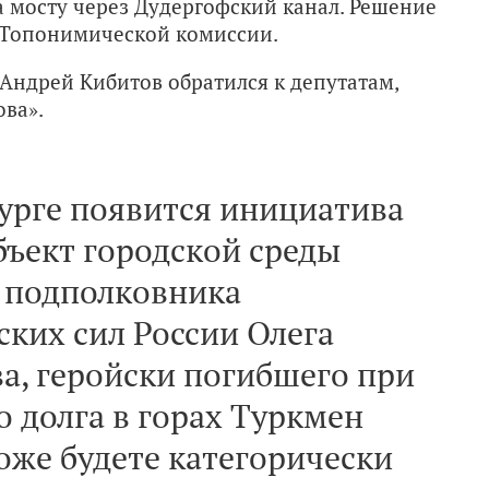
 мосту через Дудергофский канал. Решение
й Топонимической комиссии.
Андрей Кибитов обратился к депутатам,
ва».
бурге появится инициатива
бъект городской среды
, подполковника
ких сил России Олега
а, геройски погибшего при
 долга в горах Туркмен
тоже будете категорически