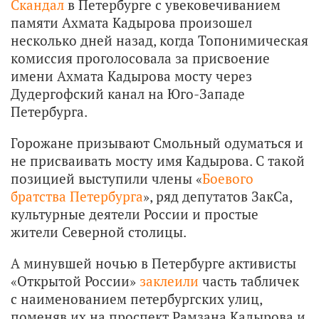
Скандал
в Петербурге с увековечиванием
памяти Ахмата Кадырова произошел
несколько дней назад, когда Топонимическая
комиссия проголосовала за присвоение
имени Ахмата Кадырова мосту через
Дудергофский канал на Юго-Западе
Петербурга.
Горожане призывают Смольный одуматься и
не присваивать мосту имя Кадырова. С такой
позицией выступили члены «
Боевого
братства Петербурга
», ряд депутатов ЗакСа,
культурные деятели России и простые
жители Северной столицы.
А минувшей ночью в Петербурге активисты
«Открытой России»
заклеили
часть табличек
с наименованием петербургских улиц,
поменяв их на проспект Рамзана Кадырова и