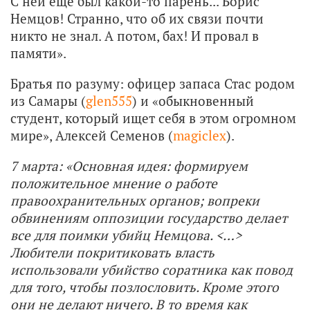
С ней еще был какой-то парень... Борис
Немцов! Странно, что об их связи почти
никто не знал. А потом, бах! И провал в
памяти».
Братья по разуму: офицер запаса Стас родом
из Самары (
glen555
) и «обыкновенный
студент, который ищет себя в этом огромном
мире», Алексей Семенов (
magiclex
).
7 марта: «Основная идея: формируем
положительное мнение о работе
правоохранительных органов; вопреки
обвинениям оппозиции государство делает
все для поимки убийц Немцова. <…>
Любители покритиковать власть
использовали убийство соратника как повод
для того, чтобы позлословить. Кроме этого
они не делают ничего. В то время как