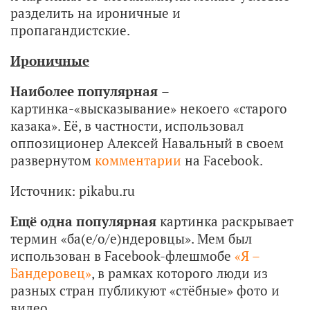
разделить на ироничные и
пропагандистские.
Ироничные
Наиболее популярная
–
картинка-«высказывание» некоего «старого
казака». Её, в частности, использовал
оппозиционер Алексей Навальный в своем
развернутом
комментарии
на Facebook.
Источник: pikabu.ru
Ещё одна популярная
картинка раскрывает
термин «ба(е/о/е)ндеровцы». Мем был
использован в Facebook-флешмобе
«Я –
Бандеровец»
, в рамках которого люди из
разных стран публикуют «стёбные» фото и
видео.