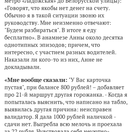
метро «Ладожская» до Белорусской улицы):
«Говорят, что якобы нет денег на счету.
Обычно я в такой ситуации звоню их
руководству. Мне неизменно отвечают:
"Будем разбираться". В итоге я еду
бесплатно». В анамнезе Анны около десятка
однотипных эпизодов; причем, что
интересно, с участием разных водителей.
Наказали ли кого-то из них, Анне не
докладывали.
«Мне вообще сказали:
"У Вас карточка
пустая", при балансе 800 рублей! – добавляет
про 21-й маршрут другая горожанка. - Когда я
попыталась выяснить, что написано на табло,
выявилась другая причина: неисправен
валидатор. Я дала 1000 рублей наличкой -
сдачи нет. Выгребла всю мелочь и проехала
за 22 рубля. Чувствовала себя неуютно».