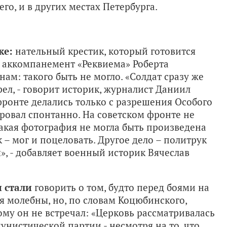
го, и в других местах Петербурга.
ке:
нательный крестик, который готовится
й аккомпанемент «Реквиема» Роберта
ам: такого быть не могло. «Солдат сразу же
рел, - говорит историк, журналист Даниил
фронте делались только с разрешения Особого
ровал спонтанно. На советском фронте не
акая фотография не могла быть произведена
к – мог и поцеловать. Другое дело – политрук
, - добавляет военный историк Вячеслав
и стали
говорить о том, будто перед боями на
я молебны, но, по словам Коцюбинского,
му он не встречал: «Церковь рассматривалась
нистической партии - несмотря на то, что