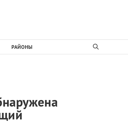
РАЙОНЫ
бнаружена
ющий