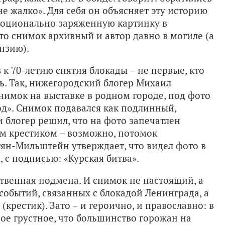
не жалко». Для себя он объясняет эту историю
эмоционально заряженную картинку в
что снимок архивный и автор давно в могиле (а
нзию).
в
к 70-летию снятия блокады – не первые, кто
ь. Так, нижегородский блогер Михаил
нимок на выставке в родном городе, под фото
од». Снимок подавался как подлинный,
 блогер решил, что на фото запечатлен
м крестиком – возможно, потомок
ян-Мильштейн утверждает, что видел фото в
 с подписью: «Курская битва».
венная подмена. И снимок не настоящий, а
событий, связанных с блокадой Ленинграда, а
(крестик). Зато – и героично, и православно: в
ое грустное, что большинство горожан на