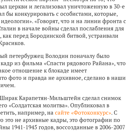
рыл церкви и легализовал уничтоженную в 30-е
ал бы конкурировать с особистами, которые,
идеологии». «Говорят, что и на линии фронта с
 Сталин в начале войны сделал послабления для
м, как перед Бородинской битвой, устраивали
 Красиков.
ый петербуржец Володин поначалу было
 кадр из фильма «Спасти рядового Райана», что
какое отношение к блокаде имеет
то фото и правда не архивное, сделано в наши
ричем.
Ширак Карапетян-Мильштейн сделал снимок
его «Солдатская молитва». Опубликовал в
ретить, например, на
сайте «Фотоконкурс»
. С
то это не архивные кадры, это фотографии по
ны 1941-1945 годов, воссозданные в 2006-2007