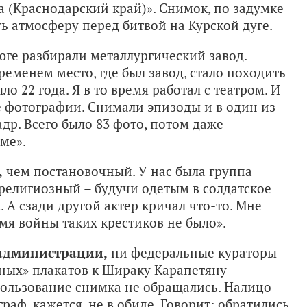
 (Краснодарский край)». Снимок, по задумке
ь атмосферу перед битвой на Курской дуге.
юге разбирали металлургический завод.
временем место, где был завод, стало походить
о 22 года. Я в то время работал с театром. И
 фотографии. Снимали эпизоды и в один из
др. Всего было 83 фото, потом даже
ме».
,
чем постановочный. У нас была группа
ь религиозный – будучи одетым в солдатское
 А сзади другой актер кричал что-то. Мне
емя войны таких крестиков не было».
 администрации,
ни федеральные кураторы
ых» плакатов к Шираку Карапетяну-
ользование снимка не обращались. Налицо
аф, кажется, не в обиде. Говорит: обратились