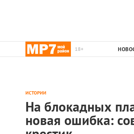
18+
НОВО
ИСТОРИИ
На блокадных пла
новая ошибка: со
крестик