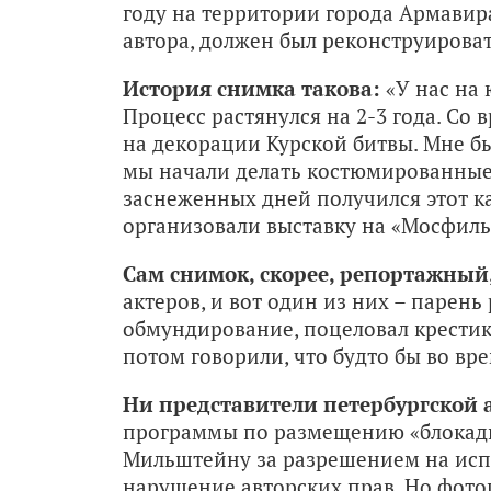
году на территории города Армавира
автора, должен был реконструироват
История снимка такова:
«У нас на 
Процесс растянулся на 2-3 года. Со 
на декорации Курской битвы. Мне был
мы начали делать костюмированные
заснеженных дней получился этот ка
организовали выставку на «Мосфиль
Сам снимок, скорее, репортажный
актеров, и вот один из них – парен
обмундирование, поцеловал крестик.
потом говорили, что будто бы во вр
Ни представители петербургской
программы по размещению «блокадн
Мильштейну за разрешением на исп
нарушение авторских прав. Но фотогр