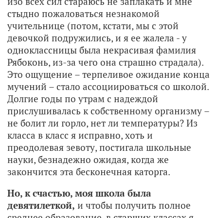
изо всех сил стараюсь не заплакать и мне
стыдно пожаловаться незнакомой
учительнице (потом, кстати, мы с этой
девочкой подружились, и я ее жалела - у
одноклассницы была некрасивая фамилия
Рябоконь, из-за чего она страшно страдала).
Это ощущение – терпеливое ожидание конца
мучений – стало ассоциироваться со школой.
Долгие годы по утрам с надеждой
прислушивалась к собственному организму –
не болит ли горло, нет ли температуры? Из
класса в класс я исправно, хоть и
преодолевая зевоту, постигала школьные
науки, безнадежно ожидая, когда же
закончится эта бесконечная каторга.
Но, к счастью, моя школа была
девятилеткой,
и чтобы получить полное
среднее образование, в старших классах я