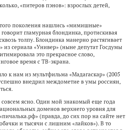
колько, «питеров пэнов»: взрослых детей,
этого поколения нашлись «мимишные»
 - говорит гламурная блондинка, протискивая
i сквозь толпу. Блондинка манерно растягивает
» из сериала «Универ» (ныне депутат Госдумы
гитимировала это прекрасное слово,
нговое время с ТВ-экрана.
о к нам из мультфильма «Мадагаскар» (2005
, успешно внедрил междометие в умы россиян,
ться.
е совсем ясно. Один мой знакомый еще года
 национальных доменов верхнего уровня для
«пичалька.рф» (правда, до сих пор на сайте нет
бачки и тысячи с лишним «лайков»). В то