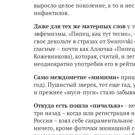
выросло целое поколение, а то и нес
инфантилов.
Даже для тех же матерных слов
у 
эвфемизмы. «Пипец, как тут тесно»,
свое декольте в стразах от Swarovsk
гласные – почти как Аллочка «Пипец
Кожевникова), которая, считай, и ле
неоднократно употребив его в рейти
Само междометие «мимими»
пришл
год). Пушистый зверек, тот еще гад
и прежнее «муси-пуси» стало забыва
Откуда есть пошла «пичалька»
- н
три назад – когда шла регистрация
России – взял себе сакраментальное 
ничего, кроме фоточки мимишной со