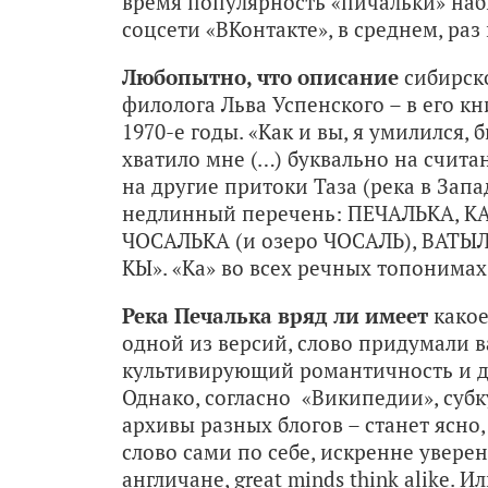
время популярность «пичальки» наби
соцсети «ВКонтакте», в среднем, раз
Любопытно, что описание
сибирско
филолога Льва Успенского – в его кн
1970-е годы. «Как и вы, я умилился, 
хватило мне (…) буквально на счита
на другие притоки Таза (река в Запа
недлинный перечень: ПЕЧАЛЬКА, К
ЧОСАЛЬКА (и озеро ЧОСАЛЬ), ВАТЫ
КЫ». «Ка» во всех речных топонимах 
Река Печалька
вряд ли имеет
какое
одной из версий, слово придумали в
культивирующий романтичность и де
Однако, согласно «Википедии», субку
архивы разных блогов – станет ясно
слово сами по себе, искренне уверен
англичане, great minds think alike. И