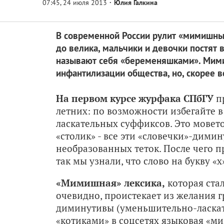
Юлия Галкина
В современной России рулит «мимишный
до велика, мальчики и девочки постят
называют себя «беременяшками». Мими
инфантилизации общества, но, скорее вс
На первом курсе журфака СПбГУ
п
летних: по возможности избегайте 
ласкательных суффиксов. Это мовето
«столик» - все эти «словечки»-димин
необразованных теток. После чего п
так мы узнали, что слово на букву «
«Мимишная» лексика,
которая стал
очевидно, проистекает из желания 
диминутивы (уменьшительно-ласкат
«котиками» в соцсетях языковая «ми