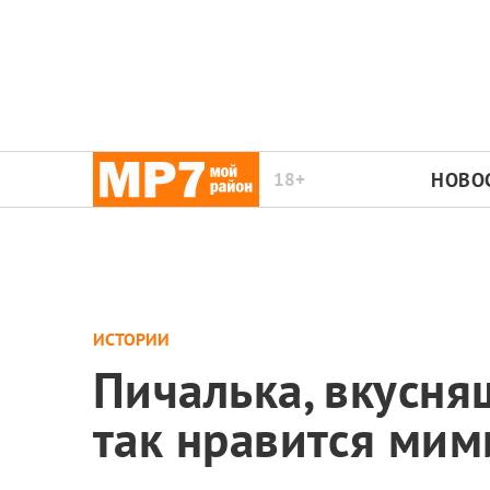
18+
НОВО
ИСТОРИИ
Пичалька, вкусня
так нравится ми