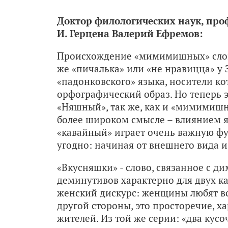
Доктор филологических наук, проф
И. Герцена Валерий Ефремов:
Происхождение «мимимишных» слов –
же «пичалька» или «не нравицца» у 
«падонковского» языка, носители ко
орфографический образ. Но теперь э
«Няшный», так же, как и «мимимишны
более широком смысле – влиянием я
«кавайный» играет очень важную фу
угодно: начиная от внешнего вида 
«Вкусняшки» - слово, связанное с д
деминутивов характерно для двух ка
женский дискурс: женщины любят вс
другой стороны, это просторечие, 
жителей. Из той же серии: «два кусо