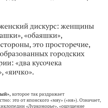
о женский дискурс: женщины
ашки», «обаяшки»,
 стороны, это просторечие,
ообразованных городских
рии: «два кусочека
, «яичко».
ный»,
которое так раздражает
но: это от японского «мяу» («ня»). Означает,
циклопедии «Луркоморье», «ощущение