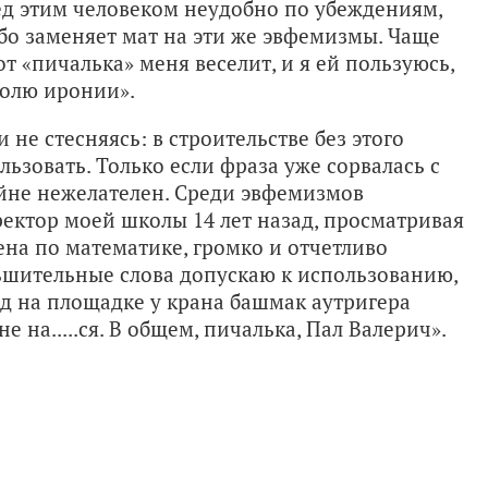
ред этим человеком неудобно по убеждениям,
ибо заменяет мат на эти же эвфемизмы. Чаще
т «пичалька» меня веселит, и я ей пользуюсь,
долю иронии».
 не стесняясь: в строительстве без этого
ьзовать. Только если фраза уже сорвалась с
айне нежелателен. Среди эвфемизмов
ектор моей школы 14 лет назад, просматривая
ена по математике, громко и отчетливо
ньшительные слова допускаю к использованию,
зад на площадке у крана башмак аутригера
не на.....ся. В общем, пичалька, Пал Валерич».