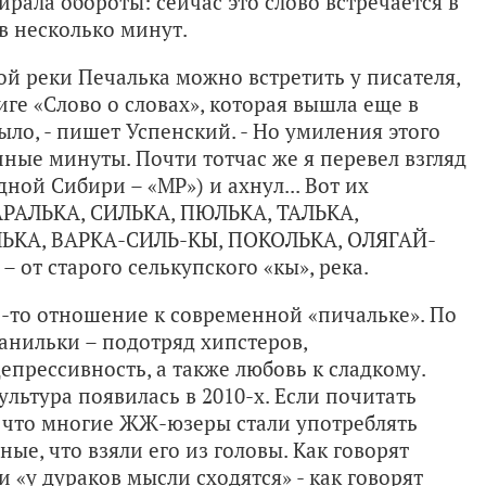
рала обороты: сейчас это слово встречается в
 в несколько минут.
й реки Печалька можно встретить у писателя,
иге «Слово о словах», которая вышла еще в
было, - пишет Успенский. - Но умиления этого
нные минуты. Почти тотчас же я перевел взгляд
дной Сибири – «МР») и ахнул... Вот их
АРАЛЬКА, СИЛЬКА, ПЮЛЬКА, ТАЛЬКА,
ЛЬКА, ВАРКА-СИЛЬ-КЫ, ПОКОЛЬКА, ОЛЯГАЙ-
– от старого селькупского «кы», река.
-то отношение к современной «пичальке». По
анильки – подотряд хипстеров,
прессивность, а также любовь к сладкому.
льтура появилась в 2010-х. Если почитать
, что многие ЖЖ-юзеры стали употреблять
ные, что взяли его из головы. Как говорят
ли «у дураков мысли сходятся» - как говорят