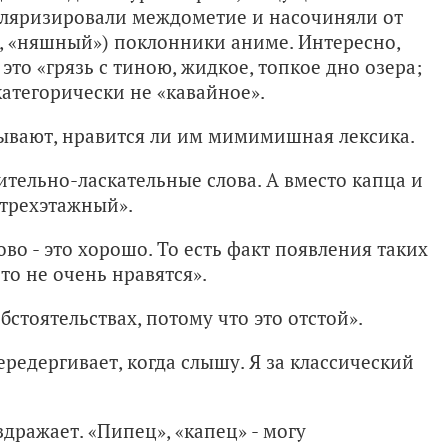
уляризировали междометие и насочиняли от
, «няшный») поклонники аниме. Интересно,
 это «грязь с тиною, жидкое, топкое дно озера;
 категорически не «кавайное».
ывают, нравится ли им мимимишная лексика.
ельно-ласкательные слова. А вместо капца и
трехэтажный».
ово - это хорошо. То есть факт появления таких
-то не очень нравятся».
бстоятельствах, потому что это отстой».
редергивает, когда слышу. Я за классический
здражает. «Пипец», «капец» - могу