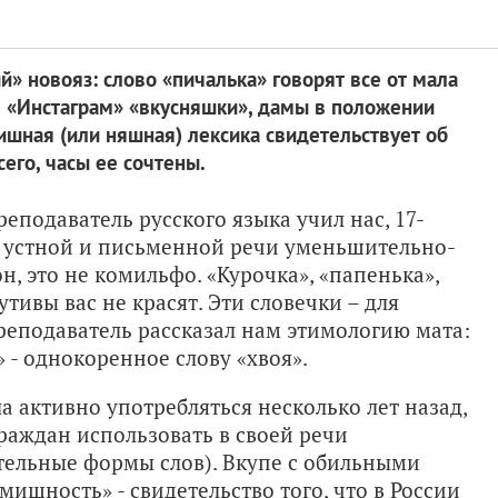
» новояз: слово «пичалька» говорят все от мала
 в «Инстаграм» «вкусняшки», дамы в положении
шная (или няшная) лексика свидетельствует об
его, часы ее сочтены.
реподаватель русского языка учил нас, 17-
в устной и письменной речи уменьшительно-
н, это не комильфо. «Курочка», «папенька»,
утивы вас не красят. Эти словечки – для
реподаватель рассказал нам этимологию мата:
х» - однокоренное слову «хвоя».
а активно употребляться несколько лет назад,
граждан использовать в своей речи
ельные формы слов). Вкупе с обильными
мишность» - свидетельство того, что в России