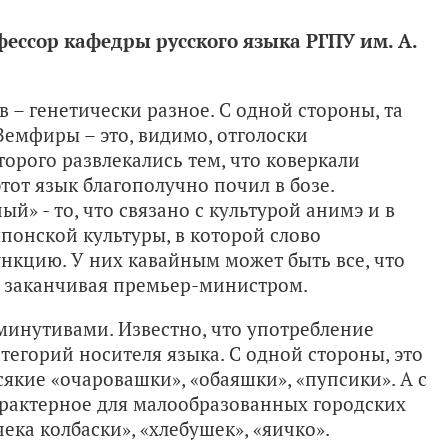
ессор кафедры русского языка РГПУ им. А.
 генетически разное. С одной стороны, та
Земфиры – это, видимо, отголоски
торого развлекались тем, что коверкали
тот язык благополучно почил в бозе.
й» - то, что связано с культурой анимэ и в
понской культуры, в которой слово
нкцию. У них кавайным может быть все, что
и заканчивая премьер-министром.
иминутивами. Известно, что употребление
тегорий носителя языка. С одной стороны, это
якие «очаровашки», «обаяшки», «пупсики». А с
характерное для малообразованных городских
чека колбаски», «хлебушек», «яичко».