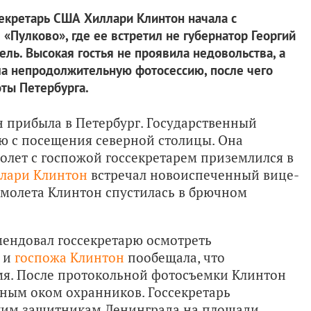
секретарь США Хиллари Клинтон начала с
 «Пулково», где ее встретил не губернатор Георгий
ель. Высокая гостья не проявила недовольства, а
ла непродолжительную фотосессию, после чего
оты Петербурга.
 прибыла в Петербург. Государственный
ию с посещения северной столицы. Она
олет с госпожой госсекретарем приземлился в
лари Клинтон
встречал новоиспеченный вице-
самолета Клинтон спустилась в брючном
ендовал госсекретарю осмотреть
, и
госпожа Клинтон
пообещала, что
емя. После протокольной фотосъемки Клинтон
ным оком охранников. Госсекретарь
ким защитникам Ленинграда на площади