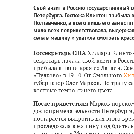
Свой визит в Россию государственный 
Петербурга. Госпожа Клинтон прибыла в
Полтавченко, а всего лишь его заместит
мило всех поприветствовала, выдержа
села в машину и укатила смотреть крас
Госсекретарь США
Хиллари Клинтон
секретарь начала свой визит в Росс
прибыла в наши края из Латвии. Сам
«Пулково» в 19:10. От Смольного
Хил
губернатор Олег Марков. По трапу 
костюме темно-синего цвета.
После приветствия
Марков пореком
достопримечательности Петербурга
постарается выкроить для этого вр
проследовала в машину под бдитель
направилась к Монументу героичес