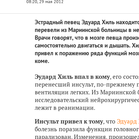
Эстрадный певец Эдуард Хиль находитс
перевели из Мариинской больницы в не
Врачи говорят, что в мозге певца про
самостоятельно двигаться и дышать. Хи
привел к поражению ряда функций мозг
коме.
Эудард Хиль впал в кому
, его сост
перенесший инсульт, по-прежнему 
вентиляции легких. Из Мариинской
исследовательский нейрохирургичес
лежит в реанимации.
Инсульт привел к тому
, что
Эдуард
болезнь поразила функции головного
парализован. Изменения, произошед